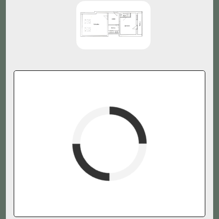
Fewoname
verfügbar (Anreise)
Abreise
verfügbar
belegt