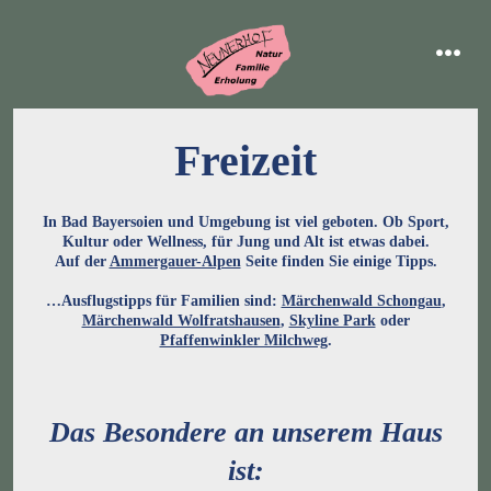
Zum
Inhalt
menü
springen
Freizeit
In Bad Bayersoien und Umgebung ist viel geboten. Ob Sport,
Kultur oder Wellness, für Jung und Alt ist etwas dabei.
Auf der
Ammergauer-Alpen
Seite finden Sie einige Tipps.
…Ausflugstipps für Familien sind:
Märchenwald Schongau
,
Märchenwald Wolfratshausen
,
Skyline Park
oder
Pfaffenwinkler Milchweg
.
Das Besondere an unserem Haus
ist: